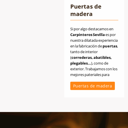
Puertas de
madera
Si por algo destacamos en
Carpinteros Sevilla
es por
nuestra dilatada experiencia
en la fabricación de
puertas
,
tanto de interior
(
correderas, abatibles,
plegables...
), como de
exterior. Trabajamos con los
mejores pateriales para
conseguir unos acabados de
Puertas de madera
calidad.