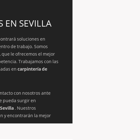
 EN SEVILLA
ontrará soluciones en
entro de trabajo. Somos
, que le ofrecemos el mejor
petencia. Trabajamos con las
zadas en
carpintería de
ntacto con nosotros ante
e pueda surgir en
Sevilla
. Nuestros
án y encontrarán la mejor