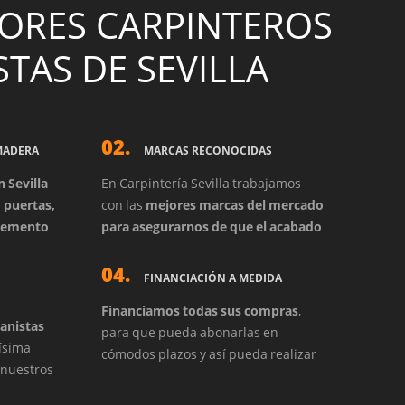
JORES CARPINTEROS
STAS DE SEVILLA
02.
MADERA
MARCAS RECONOCIDAS
n Sevilla
En Carpintería Sevilla trabajamos
n
puertas,
con las
mejores marcas del mercado
elemento
para asegurarnos de que el acabado
intería de
y la calidad final sea la mejor posible
04.
nsultarnos.
y difrute de nuestro servicio.
.
FINANCIACIÓN A MEDIDA
Financiamos todas sus compras
,
banistas
para que pueda abonarlas en
ísima
cómodos plazos y así pueda realizar
, nuestros
todas las acciones de carpintería que
ería Sevilla
necesite sin preocupaciones por el