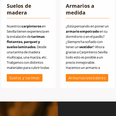
Suelos de
Armarios a
madera
medida
Nuestros
carpinteros
en
¿Está pensando en poner un
Sevilla tienen experiencia en
armario
empotrado
en su
la instalación de
tarimas
dormitorio o en el pasillo?
flotantes, parquet y
¿Siempre ha soñado con
suelos laminados
. Desde
tener un
vestidor
? Ahora
una tarima de madera
gracias a Carpinteros Sevilla
multicapa, una maciza, etc.
todo esto es posible a un
Trabjamos con distintos
precio inmejorable.
materiales para cubrir todas
Hacemos un armario a
sus necesidades y dar con
medida que cubra todas sus
Suelos y tarimas
Armarios/vestidores
una acabado perfecto.
necesidades.