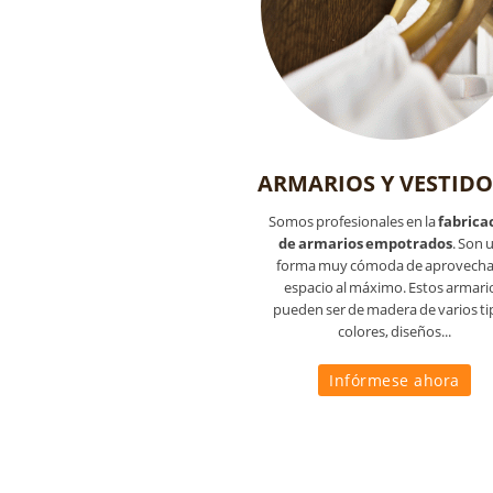
ARMARIOS Y VESTIDO
Somos profesionales en la
fabrica
de armarios empotrados
. Son 
forma muy cómoda de aprovechar
espacio al máximo. Estos armari
pueden ser de madera de varios ti
colores, diseños...
Infórmese ahora