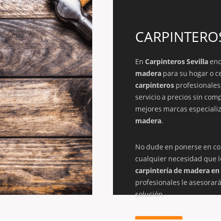
CARPINTEROS
En
Carpinteros Sevilla
enc
madera
para su hogar o c
carpinteros
profesionales
servicio a precios sin com
mejores marcas especiali
madera
.
No dude en ponerse en co
cualquier necesidad que l
carpintería de madera en 
profesionales le asesorar
solución.