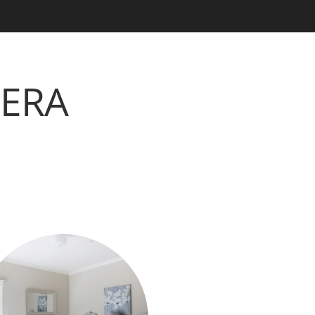
er servicio
presupuesto.
DERA