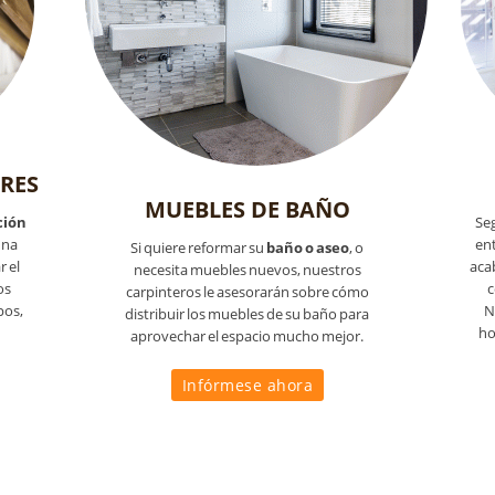
RES
MUEBLES DE BAÑO
ción
Seg
una
ent
Si quiere reformar su
baño o aseo
, o
 el
aca
necesita muebles nuevos, nuestros
os
c
carpinteros le asesorarán sobre cómo
pos,
N
distribuir los muebles de su baño para
ho
aprovechar el espacio mucho mejor.
Infórmese ahora