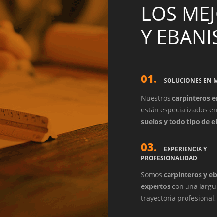
LOS ME
Y EBANI
01.
SOLUCIONES EN 
Nuestros
carpinteros e
están especializados e
suelos y todo tipo de 
relacionado con la carp
03.
madera. No dude en co
EXPERIENCIA Y
PROFESIONALIDAD
Somos
carpinteros y e
expertos
con una largu
trayectoria profesional
profesionales de carpint