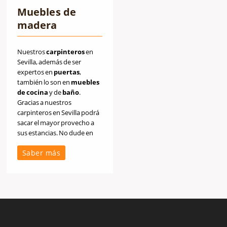
Muebles de
madera
Nuestros
carpinteros
en
Sevilla, además de ser
expertos en
puertas
,
también lo son en
muebles
de
cocina
y de
baño
.
Gracias a nuestros
carpinteros en Sevilla podrá
sacar el mayor provecho a
sus estancias. No dude en
ponerse en contacto con
Saber más
nuestros carpinteros en
Sevilla