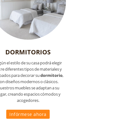
DORMITORIOS
ún el estilo de su casa podrá elegir
re diferentes tipos de materiales y
bados para decorar su
dormitorio
,
on diseños modernos o clásicos.
uestros muebles se adaptan a su
gar, creando espacios cómodos y
acogedores.
Infórmese ahora